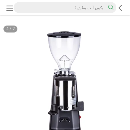
4
/
2