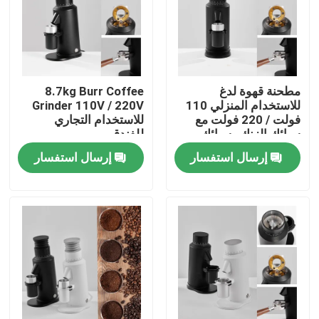
معلومات عنا
جولة في المعمل
مطحنة قهوة لدغ
8.7kg Burr Coffee
للاستخدام المنزلي 110
Grinder 110V / 220V
فولت / 220 فولت مع
للاستخدام التجاري
مراقبة الجودة
سبائك الزنك وسبائك
للفندق
الألومنيوم
إرسال استفسار
إرسال استفسار
اتصل بنا
حالات
مطحنة حبوب البن
مطحنة القهوة