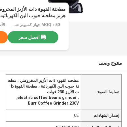
هرتز مطحنة حبوب البن الكهربائية
MOQ：50 جهاز كمبيوتر شخصى
الأسعا
افضل سعر
منتوج وصف
مطحنة القهوة ذات الأزيز المخروطي ، مطح
نة حبوب البن الكهربائية ، مطحنة القهوة ذا
تسليط الضوء:
ت الأزيز 230 فولت
,
electric coffee beans grinder
,
Burr Coffee Grinder 230V
إصدار الشهادات
CE