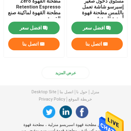
مستوى دخول صغير
مطحنة القهوة Zero
إسبرسو شاشة تعمل
Retention Espresso
باللمس مطحنة قهوة
مطحنة القهوة لماكينة صنع
أرضية للمبتدئين
القهوة
افضل سعر
افضل سعر
اتصل بنا
اتصل بنا
عرض المزيد
منزل
حول نا
اتصل بنا
Desktop Site
خريطة الموقع
Privacy Policy
الصين مطحنة قهوة اسبريسو منزلية ، مطحنة قهوة
اسبريسو كهربائية ، مطحنة قهوة اسبريسو بمقبض من