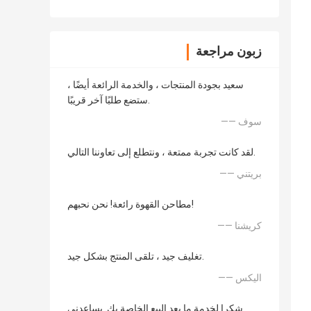
زبون مراجعة
سعيد بجودة المنتجات ، والخدمة الرائعة أيضًا ،
ستضع طلبًا آخر قريبًا.
—— سوف
لقد كانت تجربة ممتعة ، ونتطلع إلى تعاوننا التالي.
—— بريتني
مطاحن القهوة رائعة! نحن نحبهم!
—— كريشنا
تغليف جيد ، تلقى المنتج بشكل جيد.
—— اليكس
شكرا لخدمة ما بعد البيع الخاصة بك. يساعدني