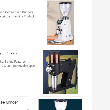
esso Coffee Bean Grinders
ee grinder machine Product
مطحنة اسبر
er Selling Features: 1.
o Clean: Removable upper ...
rless Coffee Grinder