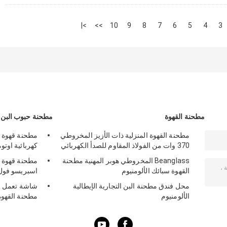
>|
>>
10
9
8
7
6
5
4
3
مطحنة القهوة
مطحنة حبوب البن
مطحنة القهوة المنزلية ذات الأزيز المخروطي
مطحنة قهوة ا
370 وات من الفولاذ المقاوم للصدأ الكهربائي
كهربائية اوتوم
Beanglass المخروطي هوبر المهنية مطحنة
مطحنة قهوة ا
القهوة سبائك الألومنيوم
اسبريسو فول
محل فندق مطحنة البن التجارية الإيطالية
شاشة تعمل ب
الألومنيوم
مطحنة القهوة