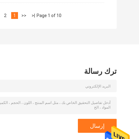
2
1
<<
|<
Page 1 of 10
ترك رسالة