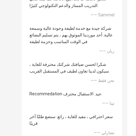
التدريب الممتاز والدعم التكنولوجي كثيرًا.
—— Sammel
شركة جيدة مع خدمة لطيفة وجودة عالية وسمعة
عالية. أحد موردينا الموثوق بهم ، يتم تسليم البضائع
في الوقت المناسب وحزمة لطيفة.
—— ريان
شكرا لحسن ضيافتك شركتك محترفة للغاية ،
سيكون لدينا تعاون لطيف في المستقبل القريب.
—— نحن فقط
Recommedation جيد. الاستقبال محترف.
—— تينا
سعر احترافي ، مفيد للغاية ، رائع. سنضع طلبًا آخر
قريبًا.
—— تشارلي