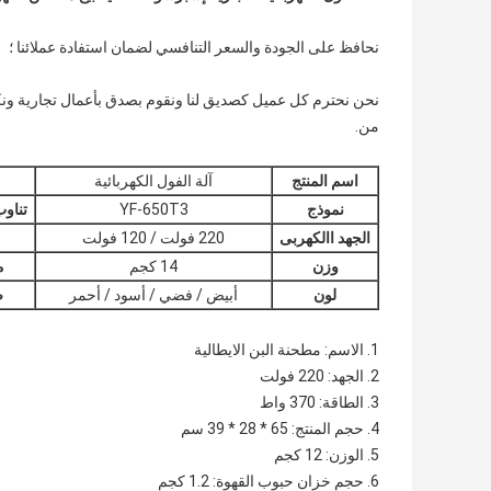
نحافظ على الجودة والسعر التنافسي لضمان استفادة عملائنا ؛
نحن نحترم كل عميل كصديق لنا ونقوم بصدق بأعمال تجارية ونكو
من.
اسم المنتج
آلة الفول الكهربائية
نموذج
YF-650T3
تناو
الجهد االكهربى
220 فولت / 120 فولت
وزن
14 كجم
م
لون
أبيض / فضي / أسود / أحمر
ض
1. الاسم: مطحنة البن الايطالية
2. الجهد: 220 فولت
3. الطاقة: 370 واط
4. حجم المنتج: 65 * 28 * 39 سم
5. الوزن: 12 كجم
6. حجم خزان حبوب القهوة: 1.2 كجم