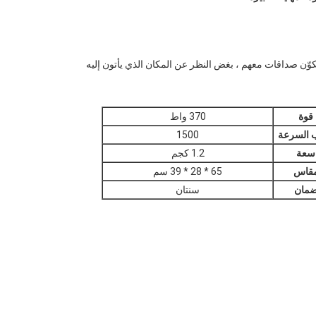
ّن صداقات معهم ، بغض النظر عن المكان الذي يأتون إليه
قوة
370 واط
ب السرعة
1500
سعة
1.2 كجم
قاس
65 * 28 * 39 سم
مان
سنتان