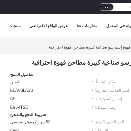
يبحث
لة في المعمل
معلومات عنا
عرض الواقع الافتراضي
منتجات
قهوة إسبرسو صناعية كبيرة مطاحن قهوة احترافية
رسو صناعية كبيرة مطاحن قهوة احترافية
تفاصيل المنتج:
مكان المنشأ:
الصين
اسم العلامة التجارية:
BEANGLASS
إصدار الشهادات:
CE
رقم الموديل:
BG64T2C
شروط الدفع والشحن:
الحد الأدنى لكمية:
50 جهاز كمبيوتر شخصى
الأسعار:
nego