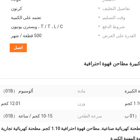
تفاصيل التغليف:
كرتون
وقت التسليم:
تعتمد على الكمية
شروط الدفع:
T / T ، L / C ، ويسترن يونيون
القدرة على العرض:
500 قطعة / شهر
اتصل
بيرة مطاحن قهوة احترافية
 الكبيرة
مادة:
ألومنيوم （01B）
1. كجم
وزن:
12.01 كجم
سرعة الطحن:
10-15 كجم / ساعة （01B）
حنة كهربائية صناعية
,
مطاحن قهوة احترافية 1.10 كجم
,
مطحنة كهربائية تجارية
 المهنية الكبيرة