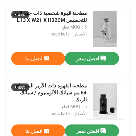
مطحنة قهوة شخصية ذات جهد قابل
للتخصيص L13 X W21 X H32CM
MOQ：5 قطع
الأسعار：negotiate
افضل سعر
اتصل بنا
مطحنة القهوة ذات الأزيز المسطح
64 مم سبائك الألومنيوم / سبائك
الزنك
MOQ：5 قطع
الأسعار：negotiate
افضل سعر
اتصل بنا