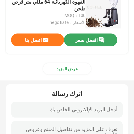
القهوة الكهربائية 64 مللي متر قرص
طحن
ماكينة صنع القهوة بالكبسولة
MOQ：100
الأسعار：negotiate
جهاز صنع رغوة الحليب الأوتوماتيكي
افضل سعر
اتصل بنا
مطحنة القهوة الرقمية
عرض المزيد
اترك رسالة