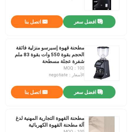
معلومات عنا
افضل سعر
اتصل بنا
جولة في المعمل
مطحنة قهوة إسبرسو منزلية فائقة
مراقبة الجودة
الحجم بقوة 550 وات بقوة 83 ملم
شفرة عجلة مسطحة
MOQ：100
اتصل بنا
الأسعار：negotiate
حالات
افضل سعر
اتصل بنا
مطحنة حبوب البن
مطحنة القهوة التجارية المهنية لدغ
آلة مطحنة القهوة الكهربائية
مطحنة القهوة
MOQ：100