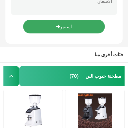
فئات أخرى منا
مطحنة حبوب البن
(70)