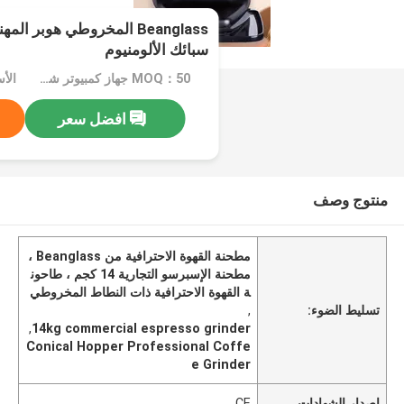
Beanglass المخروطي هوبر ا
سبائك الألومنيوم
MOQ：50 جهاز كمبيوتر شخصى
الأسعا
افضل سعر
منتوج وصف
مطحنة القهوة الاحترافية من Beanglass ،
مطحنة الإسبرسو التجارية 14 كجم ، طاحون
ة القهوة الاحترافية ذات النطاط المخروطي
تسليط الضوء:
,
,
14kg commercial espresso grinder
Conical Hopper Professional Coffe
e Grinder
إصدار الشهادات
CE