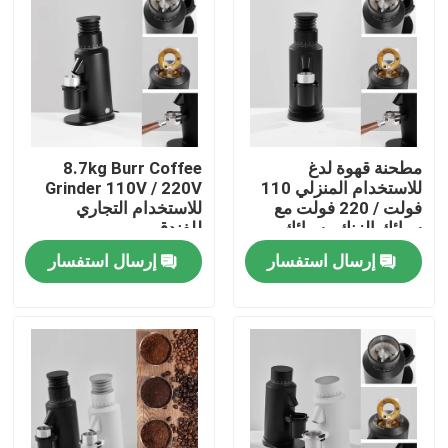
معلومات عنا
جولة في المعمل
مطحنة قهوة لدغ
8.7kg Burr Coffee
مراقبة الجودة
للاستخدام المنزلي 110
Grinder 110V / 220V
فولت / 220 فولت مع
للاستخدام التجاري
سبائك الزنك وسبائك
للفندق
اتصل بنا
الألومنيوم
إرسال استفسار
إرسال استفسار
حالات
مطحنة حبوب البن
مطحنة القهوة