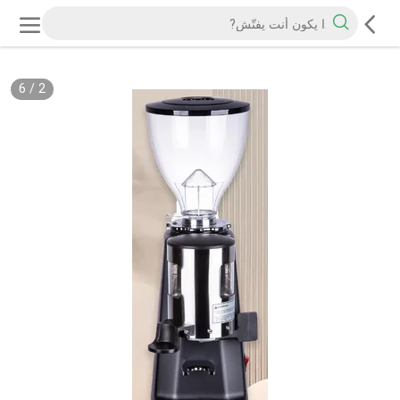
6
/
2