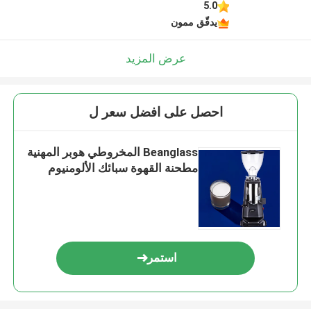
5.0
يدقّق ممون
عرض المزيد
احصل على افضل سعر ل
Beanglass المخروطي هوبر المهنية
مطحنة القهوة سبائك الألومنيوم
استمر