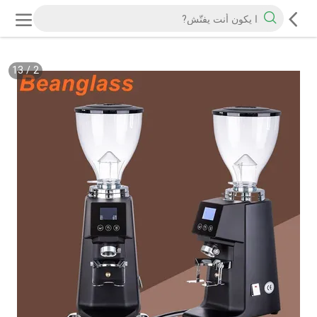
13
/
2