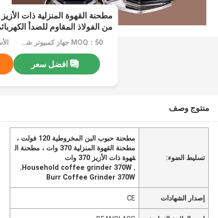
من الفولاذ المقاوم للصدأ الكهربائ
MOQ：50 جهاز كمبيوتر شخصى
الأسعا
افضل سعر
منتوج وصف
مطحنة حبوب البن المخروطية 120 فولت ،
مطحنة القهوة المنزلية 370 وات ، مطحنة ال
تسليط الضوء:
قهوة ذات الأزيز 370 وات
,
Household coffee grinder 370W
,
Burr Coffee Grinder 370W
إصدار الشهادات
CE