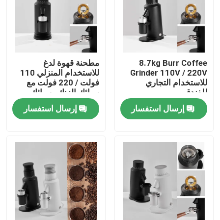
معلومات عنا
جولة في المعمل
8.7kg Burr Coffee
مطحنة قهوة لدغ
Grinder 110V / 220V
للاستخدام المنزلي 110
للاستخدام التجاري
فولت / 220 فولت مع
مراقبة الجودة
للفندق
سبائك الزنك وسبائك
الألومنيوم
إرسال استفسار
إرسال استفسار
اتصل بنا
حالات
مطحنة حبوب البن
مطحنة القهوة