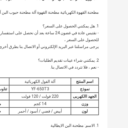
مطحنة القهوة الكهربائية مطحنة القهوة آلة مطحنة حبوب الب
1. هل يمكنني الحصول على السعر؟
- نقتبس عادة في غضون 24 ساعة بعد أن نحصل
للحصول على السعر ،
يرجى مراسلتنا عبر البريد الإلكتروني أو الاتصال بنا بطرق أ
2. يمكنني شراء عينات تقديم الطلبات؟
- نعم ، فلا تتردد في الاتصال بنا.
اسم المنتج
آلة الفول الكهربائية
نموذج
YF-650T3
تناو
الجهد االكهربى
220 فولت / 120 فولت
وزن
14 كجم
م
لون
أبيض / فضي / أسود / أحمر
ض
1. الاسم: مطحنة البن الايطالية