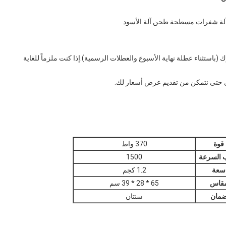
ن آلة شفرات مسطحة طحن آلة الأسود
 على استفسارك (باستثناء عطلة نهاية الأسبوع والعطلات الرسمية).إذا كنت ملزماً للغاية
خرى حتى نتمكن من تقديم عرض أسعار لك.
قوة
370 واط
ب السرعة
1500
سعة
1.2 كجم
قاس
65 * 28 * 39 سم
مان
سنتان