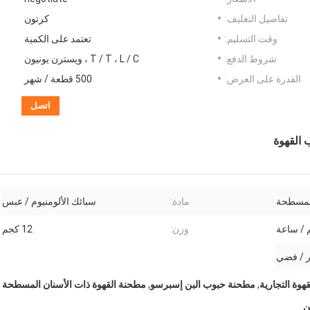
تفاصيل التغليف:
كرتون
وقت التسليم:
تعتمد على الكمية
شروط الدفع:
T / T ، L / C ، ويسترن يونيون
القدرة على العرض:
500 قطعة / شهر
اتصل
 القهوة
المسطحة
مادة:
سبائك الألومنيوم / عبس
وزن:
12 كجم
ر / فضي
هوة التجارية
,
مطحنة حبوب البن إسبرسو
,
مطحنة القهوة ذات الأسنان المسطحة
ن