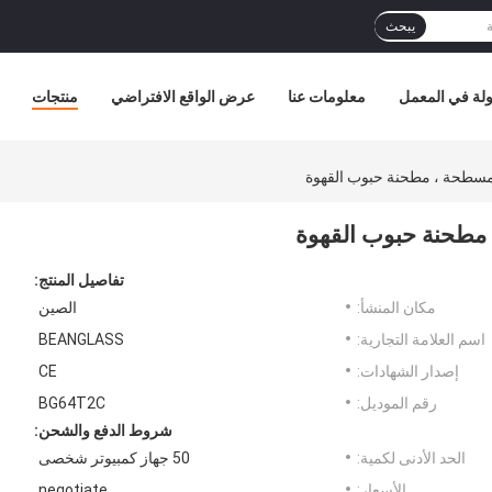
يبحث
لة في المعمل
معلومات عنا
عرض الواقع الافتراضي
منتجات
لمسطحة ، مطحنة حبوب القهوة
 مطحنة حبوب القهوة
تفاصيل المنتج:
مكان المنشأ:
الصين
اسم العلامة التجارية:
BEANGLASS
إصدار الشهادات:
CE
رقم الموديل:
BG64T2C
شروط الدفع والشحن:
الحد الأدنى لكمية:
50 جهاز كمبيوتر شخصى
الأسعار:
negotiate