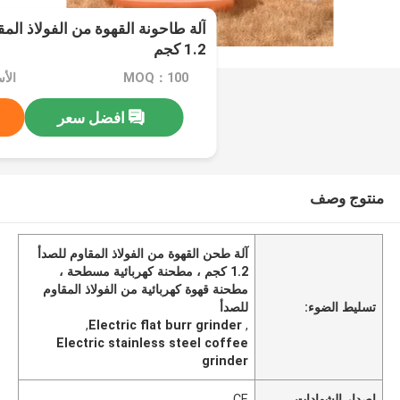
آلة طاحونة القهوة من الفولاذ الم
1.2 كجم
MOQ：100
الأسعا
افضل سعر
منتوج وصف
آلة طحن القهوة من الفولاذ المقاوم للصدأ
1.2 كجم ، مطحنة كهربائية مسطحة ،
مطحنة قهوة كهربائية من الفولاذ المقاوم
تسليط الضوء:
للصدأ
,
Electric flat burr grinder
,
Electric stainless steel coffee
grinder
إصدار الشهادات
CE