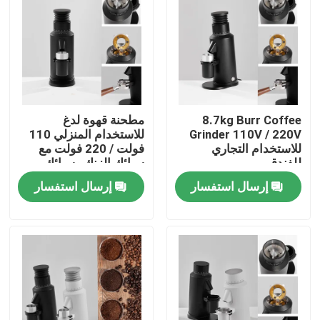
معلومات عنا
جولة في المعمل
8.7kg Burr Coffee
مطحنة قهوة لدغ
مراقبة الجودة
Grinder 110V / 220V
للاستخدام المنزلي 110
للاستخدام التجاري
فولت / 220 فولت مع
للفندق
سبائك الزنك وسبائك
اتصل بنا
الألومنيوم
إرسال استفسار
إرسال استفسار
حالات
مطحنة حبوب البن
مطحنة القهوة