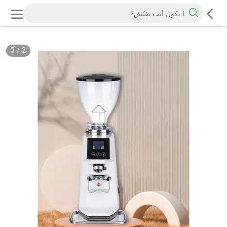
3
/
2