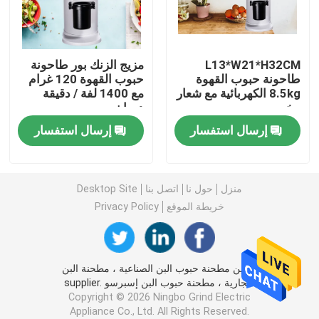
مطحنة قهوة بدون جرعات
L13*W21*H32CM
مزيج الزنك بور طاحونة
طاحونة حبوب القهوة
حبوب القهوة 120 غرام
طاحونة القهوة التجارية
8.5kg الكهربائية مع شعار
مع 1400 لفة / دقيقة
مخصص
دوران
مطحنة قهوة تعمل باللمس
إرسال استفسار
إرسال استفسار
مطحنة قهوة منزلية
منزل
حول نا
اتصل بنا
Desktop Site
خريطة الموقع
Privacy Policy
مطحنة حبوب اسبريسو
مطحنة القهوة في الهواء الطلق
الصين مطحنة حبوب البن الصناعية ، مطحنة البن
التجارية ، مطحنة حبوب البن إسبرسو supplier.
Copyright © 2026 Ningbo Grind Electric
مطحنة القهوة اليدوية
Appliance Co., Ltd. All Rights Reserved.