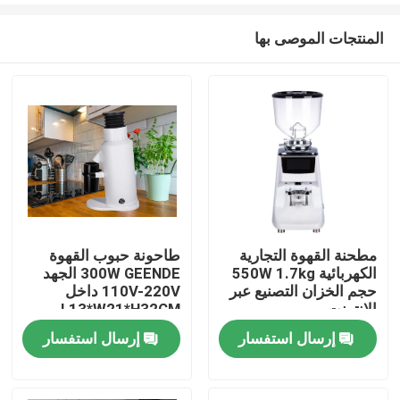
المنتجات الموصى بها
مطحنة القهوة التجارية
طاحونة حبوب القهوة
الكهربائية 550W 1.7kg
300W GEENDE الجهد
الصفحة الرئيسية
حجم الخزان التصنيع عبر
110V-220V داخل
الإنترنت
L13*W21*H32CM
إرسال استفسار
إرسال استفسار
منتجات
عرض الواقع الافتراضي