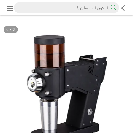
6
/
2