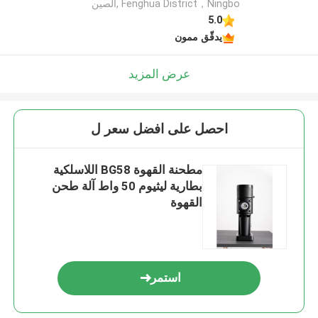
Fenghua District，Ningbo ,الصين
5.0
يدقّق ممون
عرض المزيد
احصل على افضل سعر ل
مطحنة القهوة BG58 اللاسلكية
بطارية ليثيوم 50 واط آلة طحن
القهوة
استمر