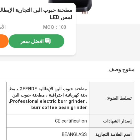
مطحنة حبوب البن التجارية الإيطال
لمس LED
MOQ：100
الأسعا
افضل سعر
منتوج وصف
مطحنة حبوب البن الإيطالية GEENDE ، مط
حنة كهربائية احترافية ، مطحنة حبوب البن
تسليط الضوء:
,
Professional electric burr grinder
,
burr coffee bean grinder
إصدار الشهادات
CE certification
اسم العلامة التجارية
BEANGLASS