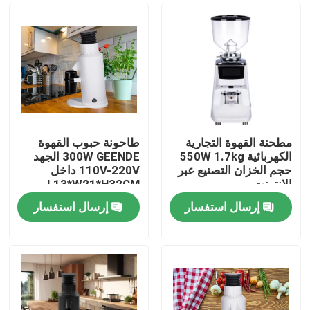
مطحنة القهوة التجارية
طاحونة حبوب القهوة
الكهربائية 550W 1.7kg
300W GEENDE الجهد
حجم الخزان التصنيع عبر
110V-220V داخل
الإنترنت
L13*W21*H32CM
إرسال استفسار
إرسال استفسار
الصفحة الرئيسية
منتجات
عرض الواقع الافتراضي