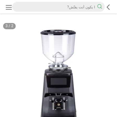
3
/
2