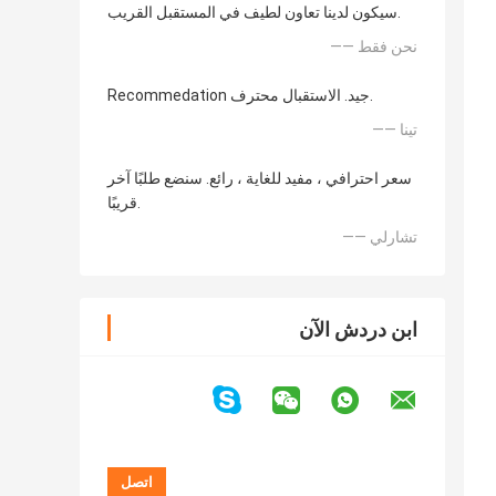
سيكون لدينا تعاون لطيف في المستقبل القريب.
—— نحن فقط
Recommedation جيد. الاستقبال محترف.
—— تينا
سعر احترافي ، مفيد للغاية ، رائع. سنضع طلبًا آخر
قريبًا.
—— تشارلي
ابن دردش الآن