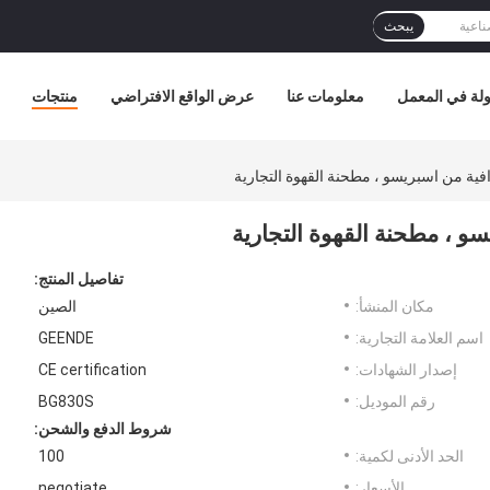
يبحث
لة في المعمل
معلومات عنا
عرض الواقع الافتراضي
منتجات
فية من اسبريسو ، مطحنة القهوة التجارية
و ، مطحنة القهوة التجارية
تفاصيل المنتج:
مكان المنشأ:
الصين
اسم العلامة التجارية:
GEENDE
إصدار الشهادات:
CE certification
رقم الموديل:
BG830S
شروط الدفع والشحن:
الحد الأدنى لكمية:
100
الأسعار:
negotiate