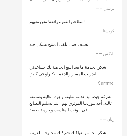
—— بريتني
مطاحن القهوة رائعة! نحن نحبهم!
—— كريشنا
تغليف جيد ، تلقى المنتج بشكل جيد.
—— اليكس
شكرا لخدمة ما بعد البيع الخاصة بك. يساعدني
التدريب الممتاز والدعم التكنولوجي كثيرًا.
—— Sammel
شركة جيدة مع خدمة لطيفة وجودة عالية وسمعة
عالية. أحد موردينا الموثوق بهم ، يتم تسليم البضائع
في الوقت المناسب وحزمة لطيفة.
—— ريان
شكرا لحسن ضيافتك شركتك محترفة للغاية ،