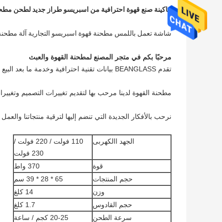
ماكينة صنع قهوة احترافية من اسبريسو طراز جديد لطحن مطحنة
شاشة تعمل باللمس مطحنة قهوة اسبريسو التجارية آلة مطحنة حبوب البن 64 مم 
مرحبًا بكم في متجر المصنع لمطحنة القهوة والعبث
تقدم BEANGLASS بيانات تقنية احترافية وخدمة ما بعد البيع وخدمة OEM لنسخك الاحتياطي أثناء التعاون.
مطحنة القهوة لدينا مرحب بها لتقديم تغييرات التصميم وتغييرا
نرحب بالأفكار الجديدة التي تنضم إليها لترقية منتجاتنا والعمل م
الجهد االكهربى
110 فولت / 220 فولت /
230 فولت
قوة
370 واط
حجم المنتجات
65 * 28 * 39 سم
وزن
14 كلغ
حجم القادوس
1.7 كلغ
سرعة الطحن
20-25 كجم / ساعة