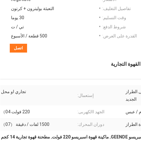
تفاصيل التغليف:
التعبئة بوليترون + كرتون
وقت التسليم:
30 يوما
شروط الدفع:
تي / ت
القدرة على العرض:
500 قطعة / الأسبوع
اتصل
قهوة التجارية
 الطراز
تجاري او محل
إستعمال:
الجديد
م / عبس
الجهد االكهربى:
220 فولت 04）
 الطراز
دوران المحرك:
1500 لفات / دقيقة （07）
 GEENDE
,
ماكينة قهوة اسبريسو 220 فولت
,
مطحنة قهوة تجارية 14 كجم