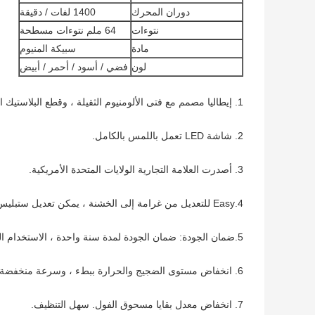
دوران المحرك
1400 لفات / دقيقة
نتوءات
64 ملم نتوءات مسطحة
مادة
سبيكة المنيوم
لون
فضي / أسود / أحمر / أبيض
1. إيطاليا مصمم مع فتى الألومنيوم الثقيلة ، وقطع البلاستيك الغذاء الصف.
2. شاشة LED تعمل باللمس بالكامل.
3. أصدرت العلامة التجارية الولايات المتحدة الأمريكية.
4.Easy للتعديل من غرامة إلى الخشنة ، يمكن تعديل ستبليس لطحن تناسب الشراب المختلفة.
5.ضمان الجودة: ضمان الجودة لمدة سنة واحدة ، الاستخدام العادي 3-5 سنوات.
6. انخفاض مستوى الضجيج والحرارة ببطء ، وسرعة منخفضة.
7. انخفاض معدل بقايا مسحوق الفول. سهل التنظيف.