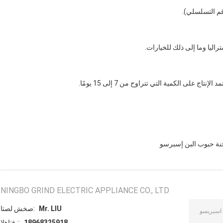
رقم التسلسلي).
راليا وما إلى ذلك للخيارات.
ة حبوب البن إسبرسو
NINGBO GRIND ELECTRIC APPLIANCE CO., LTD
Mr. LIU
اتصل شخص:
18968325918
الهاتف ::