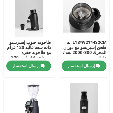
معلومات عنا
جولة في المعمل
L13*W21*H32CM آلة
طاحونة حبوب إسبريسو
مراقبة الجودة
طحن إسبريسو مع دوران
ذات سعة عالية 120 غرام
المحرك 800-2000 لفة /
مع طاحونة حفرة
دقيقة
مسطحة 64 ملم و 300
اتصل بنا
واط من الطاقة
إرسال استفسار
إرسال استفسار
حالات
مطحنة حبوب البن
مطحنة القهوة