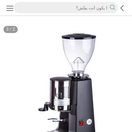
3
/
2