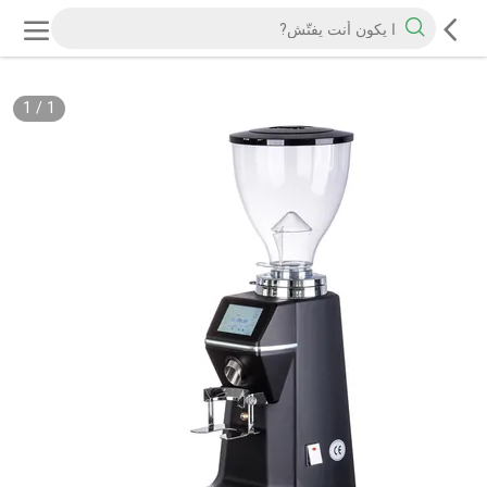
1
/
1