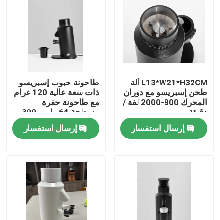
معلومات عنا
جولة في المعمل
L13*W21*H32CM آلة
طاحونة حبوب إسبريسو
مراقبة الجودة
طحن إسبريسو مع دوران
ذات سعة عالية 120 غرام
المحرك 800-2000 لفة /
مع طاحونة حفرة
دقيقة
مسطحة 64 ملم و 300
اتصل بنا
واط من الطاقة
إرسال استفسار
إرسال استفسار
حالات
مطحنة حبوب البن
مطحنة القهوة