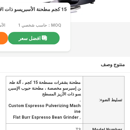
15 كجم مطحنة الأسبريسو ذات الأزيز المسطح
MOQ：حاسب شخصي 1
الأسعا
افضل سعر
منتوج وصف
مطحنة بشفرات مسطحة 15 كجم ، آلة طح
ن إسبرسو مخصصة ، مطحنة حبوب الإسبري
سو ذات الأزيز المسطح
تسليط الضوء:
,
Custom Espresso Pulverizing Mach
ine
Flat Burr Espresso Bean Grinder
,
T3
Model Number