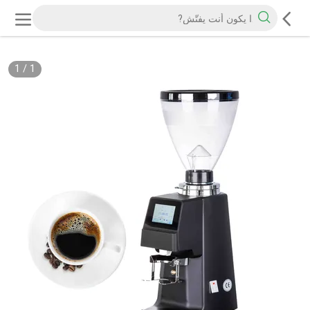
1
/
1