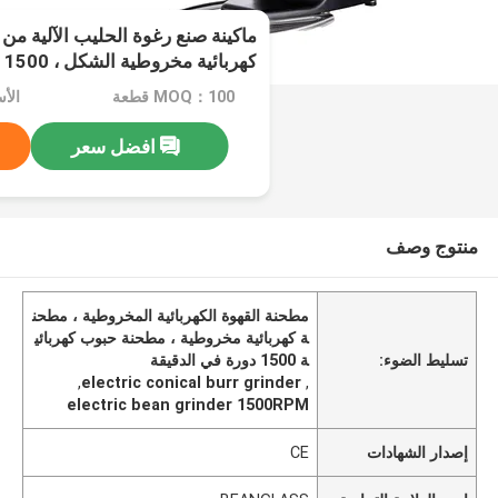
ماكينة صنع رغوة الحليب الآلية م
كهربائية مخروطية الشكل ، 1500 لفة في الدقيقة
MOQ：100 قطعة
الأسعا
افضل سعر
منتوج وصف
مطحنة القهوة الكهربائية المخروطية ، مطحن
ة كهربائية مخروطية ، مطحنة حبوب كهربائي
تسليط الضوء:
ة 1500 دورة في الدقيقة
,
electric conical burr grinder
,
electric bean grinder 1500RPM
إصدار الشهادات
CE