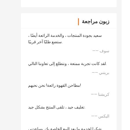
زبون مراجعة
سعيد بجودة المنتجات ، والخدمة الرائعة أيضًا ،
ستضع طلبًا آخر قريبًا.
—— سوف
لقد كانت تجربة ممتعة ، ونتطلع إلى تعاوننا التالي.
—— بريتني
مطاحن القهوة رائعة! نحن نحبهم!
—— كريشنا
تغليف جيد ، تلقى المنتج بشكل جيد.
—— اليكس
شكرا لخدمة ما بعد البيع الخاصة بك. يساعدني