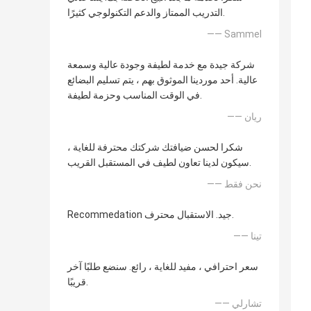
التدريب الممتاز والدعم التكنولوجي كثيرًا.
—— Sammel
شركة جيدة مع خدمة لطيفة وجودة عالية وسمعة
عالية. أحد موردينا الموثوق بهم ، يتم تسليم البضائع
في الوقت المناسب وحزمة لطيفة.
—— ريان
شكرا لحسن ضيافتك شركتك محترفة للغاية ،
سيكون لدينا تعاون لطيف في المستقبل القريب.
—— نحن فقط
Recommedation جيد. الاستقبال محترف.
—— تينا
سعر احترافي ، مفيد للغاية ، رائع. سنضع طلبًا آخر
قريبًا.
—— تشارلي