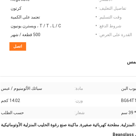
تفاصيل التغليف:
كرتون
وقت التسليم:
تعتمد على الكمية
شروط الدفع:
T / T ، L / C ، ويسترن يونيون
القدرة على العرض:
500 قطعة / شهر
اتصل
للمس
وب البن
مادة:
سبائك الألومنيوم / عبس
BG64T
وزن:
14.02 كجم
شعار:
حسب الطلب
لمنزلية
,
مطحنة كهربائية صغيرة
,
ماكينة صنع رغوة الحليب المنزلية الأوتوماتيكية
B