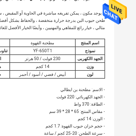
لا يوجد مكون ، يمكن تفريغه مباشرة في الحاوية أو المقبض ، س
طحن حبوب البن بدرجة حرارة منخفضة ، والحفاظ بشكل أفضل ع
مثالي ، خيار رائع للمقاهي والمهنيين ، وأيضًا الخيار الأفضل للعا
اسم المنتج
مطحنة القهوة
نموذج
YF-650T1
تناو
الجهد االكهربى
230 فولت / 50 هرتز
ا
وزن
14 كجم
م
لون
أبيض / فضي / أسود / أحمر
ض
- الاسم: مطحنة بن ايطالي
- الجهد الكهربائي: 220 فولت
- الطاقة: 370 واط
- مقاس المنتج: 65 * 28 * 39 سم
- الوزن: 14 كجم
- حجم خزان حبوب القهوة: 1.7 كجم
- سرعة الطحن: 20-25 كجم / ساعة