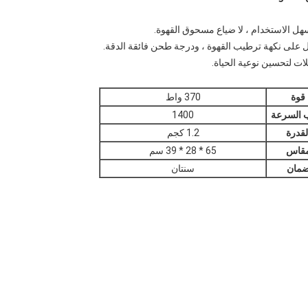
هل الاستخدام ، لا ضياع مسحوق القهوة.
لى نكهة ترطيب القهوة ، ودرجة طحن فائقة الدقة.
ئلات لتحسين نوعية الحياة.
قوة
370 واط
ب السرعة
1400
لقدرة
1.2 كجم
قاس
65 * 28 * 39 سم
مان
سنتان