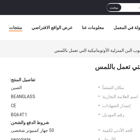
يبحث
لة في المعمل
معلومات عنا
عرض الواقع الافتراضي
منتجات
 البن المنزلية الأوتوماتيكية التي تعمل باللمس
التي تعمل باللمس
تفاصيل المنتج:
مكان المنشأ:
الصين
اسم العلامة التجارية:
BEANGLASS
إصدار الشهادات:
CE
رقم الموديل:
BG64T1
شروط الدفع والشحن:
الحد الأدنى لكمية:
50 جهاز كمبيوتر شخصى
الأسعار:
negotiate