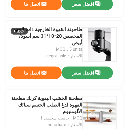
افضل سعر
اتصل بنا
طاحونة القهوة الخارجية ذات الجهد
المخصص 28*10*31 سم أسود/
أبيض
MOQ：5 units
الأسعار：negotiable
افضل سعر
اتصل بنا
مطحنة الخشب اليدوية كرنك مطحنة
القهوة لدغ الصلب الجسم سبائك
الألومنيوم
MOQ：حاسب شخصي 1
الأسعار：negotiate