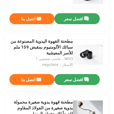
معلومات عنا
افضل سعر
اتصل بنا
جولة في المعمل
مطحنة القهوة اليدوية المصنوعة من
مراقبة الجودة
سبائك الألومنيوم بمقبض 159 ملم
للأسر المعيشية
MOQ：حاسب شخصي 1
اتصل بنا
الأسعار：negotiate
حالات
افضل سعر
اتصل بنا
مطحنة حبوب البن
مطحنة قهوة يدوية صغيرة محمولة
يدوية صغيرة من الفولاذ المقاوم
مطحنة القهوة
للصدأ للاستخدام المنزلي