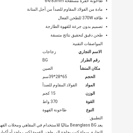
طاحونة حفرة مسطحة 64/83mm
مادة من الفولاذ المقاوم للصدأ من أجل المتانة
طاقة 370W للطحن الفعال
تصميم بدون جرعة للقهوة الطازجة
طحن دقيق لتحقيق نتائج متسقة
المواصفات التقنية:
الاسم التجاري
زجاجات
رقم الطراز
BG
مكان المنشأ
الصين
الحجم
65*28*39سم
المواد
الفولاذ المقاوم للصدأ
الوزن
15 كجم
القوة
370 واط
النوع
طاحونة القهوة
التطبيق:
يعد Beanglass BG مثاليًا للاستخدام في المقاهي و
التجاري.سواء كنت بحاجة إلى طحن القهوة لكوب واحد أو أكواب 