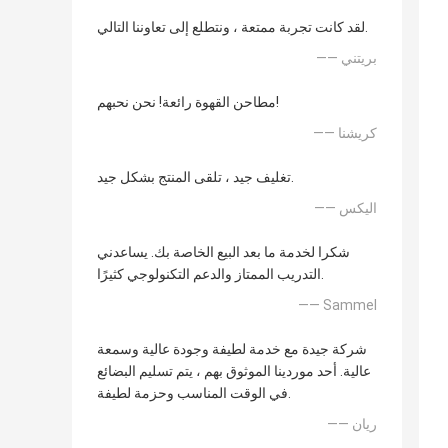
لقد كانت تجربة ممتعة ، ونتطلع إلى تعاوننا التالي.
—— بريتني
مطاحن القهوة رائعة! نحن نحبهم!
—— كريشنا
تغليف جيد ، تلقى المنتج بشكل جيد.
—— اليكس
شكرا لخدمة ما بعد البيع الخاصة بك. يساعدني
التدريب الممتاز والدعم التكنولوجي كثيرًا.
—— Sammel
شركة جيدة مع خدمة لطيفة وجودة عالية وسمعة
عالية. أحد موردينا الموثوق بهم ، يتم تسليم البضائع
في الوقت المناسب وحزمة لطيفة.
—— ريان