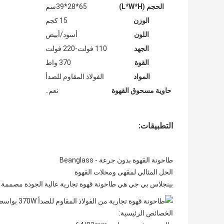
الحجم (L*W*H)
65*28*39سم
الوزن
15 كجم
اللون
أسود/أبيض
الجهد
110 فولت-220 فولت
القوة
370 واط
المواد
الفولاذ المقاوم للصدأ
حاوية مسحوق القهوة
نعم..
التطبيقات:
طاحونة القهوة بدون جرعة - Beanglass
الحل المثالي لمقهى ومحلات القهوة
بينجلاس بي جي هي طاحونة قهوة تجارية عالية الجودة مصممة لم
الخصائص الرئيسية: