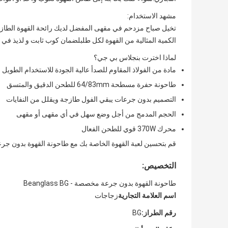
مشهد الاستخدام:
تخيل صباح مزدحم في مقهى المفضل لديك رائحة القهوة الطازجة 
الكمية المثالية من القهوة لكل طلبلضمان كوب ثابت و لذيذ في 
لماذا اخترت بنجلاس بي جي؟
مادة من الفولاذ المقاوم للصدأ عالية الجودة للاستخدام الطويل ا
طاحونة حفرة مسطحة 64/83mm للطحن الدقيق والمتسق
التصميم بدون جرعات يبقي الفول طازجة ويقلل من النفايات
الحجم المدمج من أجل وضع سهل في أي مقهى أو مقهى
محرك 370W قوي للطحن الفعال
قم بتحسين لعبة القهوة الخاصة بك مع طاحونة القهوة بدون جرع
التخصيص:
طاحونة القهوة بدون جرعة مخصصة - Beanglass BG
اسم العلامة التجارية
زجاجات
رقم الطراز:
BG