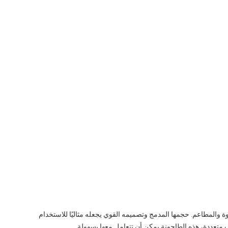
محلات القهوة والمطاعم. حجمها المدمج وتصميمه القوي يجعله مثاليًا للاستخدام
متعددة، هذه الطاحونة يمكن أن تتعامل معها بسهولة.