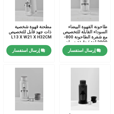
معلومات عنا
طاحونة القهوة البيضاء
مطحنة قهوة شخصية
جولة في المعمل
السوداء القابلة للتخصيص
ذات جهد قابل للتخصيص
مع شفرة الطاحونة 800-
L13 X W21 X H32CM
2000 لفة / دقيقة دوران
مراقبة الجودة
إرسال استفسار
إرسال استفسار
اتصل بنا
حالات
مطحنة حبوب البن
مطحنة القهوة