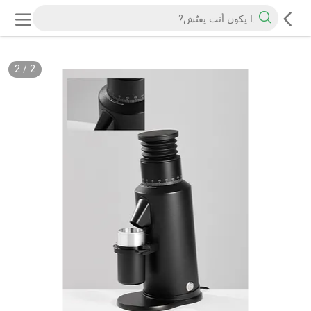
2
/
2