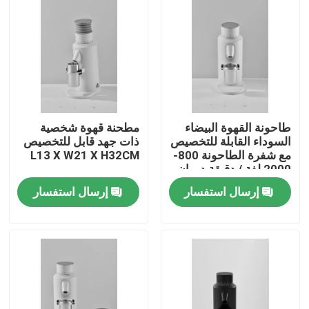
معلومات عنا
جولة في المعمل
مراقبة الجودة
طاحونة القهوة البيضاء
مطحنة قهوة شخصية
السوداء القابلة للتخصيص
ذات جهد قابل للتخصيص
مع شفرة الطاحونة 800-
L13 X W21 X H32CM
2000 لفة / دقيقة دوران
اتصل بنا
إرسال استفسار
إرسال استفسار
حالات
مطحنة حبوب البن
مطحنة القهوة