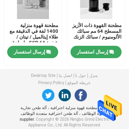
مطحنة قهوة بدون جرعات
مطحنة القهوة ذات الأزيز
مطحنة قهوة منزلية
المسطح 64 مم سبائك
1400 لفة في الدقيقة مع
طاحونة القهوة التجارية
الألومنيوم / سبائك الزنك
طلاء إيتالميل / تيتان /
شفرة SSP 64 ملم لدغ
مسطح
مطحنة قهوة تعمل باللمس
إرسال استفسار
إرسال استفسار
مطحنة قهوة منزلية
منزل
حول نا
اتصل بنا
Desktop Site
خريطة الموقع
Privacy Policy
مطحنة حبوب اسبريسو
مطحنة القهوة في الهواء الطلق
الصين مطحنة قهوة منزلية احترافية ، آلة طحن تجارية
متعددة الوظائف ، آلة طحن احترافية متعددة الوظائف
supplier.
Copyright © 2026 Ningbo Grind Electric
مطحنة القهوة اليدوية
Appliance Co., Ltd. All Rights Reserved.