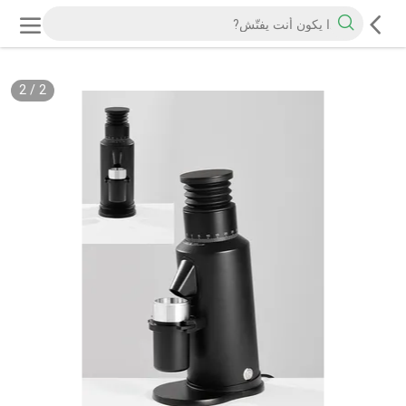
2
/
2