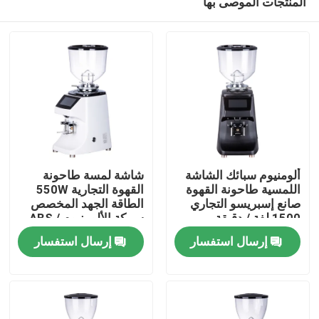
المنتجات الموصى بها
ألومنيوم سبائك الشاشة
شاشة لمسة طاحونة
اللمسية طاحونة القهوة
القهوة التجارية 550W
صانع إسبريسو التجاري
الطاقة الجهد المخصص
1500 لفة / دقيقة
سبيكة الألومنيوم / ABS
الصفحة الرئيسية
64mm قرص طحن
إرسال استفسار
إرسال استفسار
منتجات
عرض الواقع الافتراضي