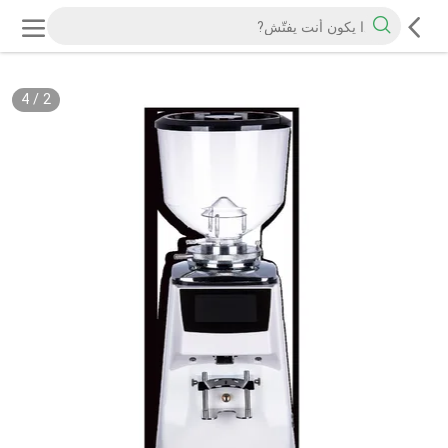
4
/
2