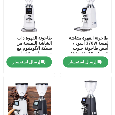
معلومات عنا
جولة في المعمل
طاحونة القهوة بشاشة
طاحونة القهوة ذات
لمسة 370W أسود /
الشاشة اللمسية من
مراقبة الجودة
أبيض طاحونة حبوب
سبيكة الألومنيوم مع
كهربائية 10-15kg / h
قرص طحن 64 ملم
سرعة الطحن
إرسال استفسار
إرسال استفسار
اتصل بنا
حالات
مطحنة حبوب البن
مطحنة القهوة