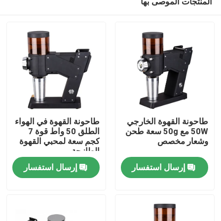
المنتجات الموصى بها
طاحونة القهوة الخارجي
طاحونة القهوة في الهواء
50W مع 50g سعة طحن
الطلق 50 واط قوة 7
وشعار مخصص
كجم سعة لمحبي القهوة
الطازجة
الصفحة الرئيسية
إرسال استفسار
إرسال استفسار
منتجات
عرض الواقع الافتراضي