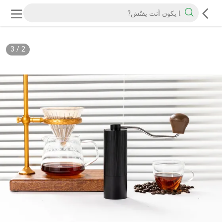
3
/
2