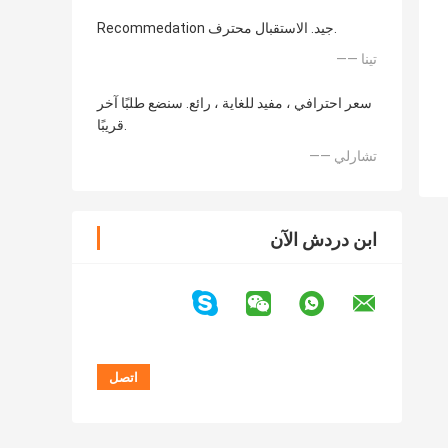
Recommedation جيد. الاستقبال محترف.
—— تينا
سعر احترافي ، مفيد للغاية ، رائع. سنضع طلبًا آخر
قريبًا.
—— تشارلي
ابن دردش الآن