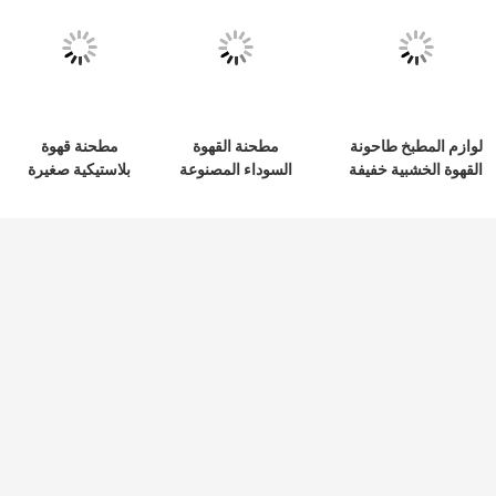
لوازم المطبخ طاحونة
مطحنة القهوة
مطحنة قهوة
القهوة الخشبية خفيفة
السوداء المصنوعة
بلاستيكية صغيرة
الوزن في الهواء
من الألومنيوم بمقبض
محمولة في الهواء
الطلق
من الفولاذ المقاوم
الطلق بمقبض من
للصدأ مع لدغ
خشب الجوز