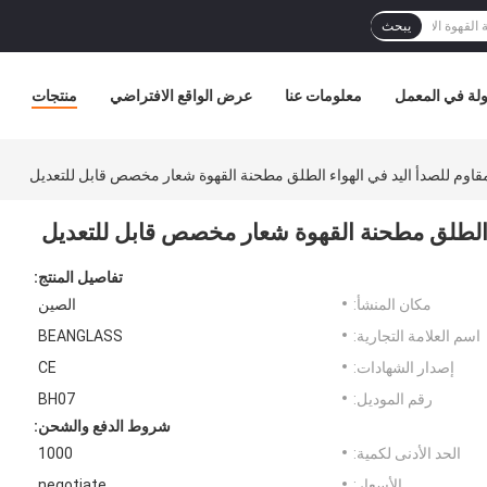
يبحث
لة في المعمل
معلومات عنا
عرض الواقع الافتراضي
منتجات
لمقاوم للصدأ اليد في الهواء الطلق مطحنة القهوة شعار مخصص قابل للتعديل
واء الطلق مطحنة القهوة شعار مخصص قابل للتعديل
تفاصيل المنتج:
مكان المنشأ:
الصين
اسم العلامة التجارية:
BEANGLASS
إصدار الشهادات:
CE
رقم الموديل:
BH07
شروط الدفع والشحن:
الحد الأدنى لكمية:
1000
الأسعار:
negotiate