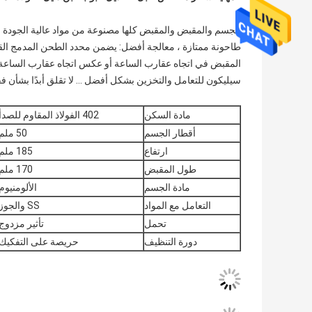
الجسم والمقبض والمقبض كلها مصنوعة من مواد عالية الجودة مع 
طاحونة ممتازة ، معالجة أفضل: يضمن محدد الطحن المدمج الق
المقبض في اتجاه عقارب الساعة أو عكس اتجاه عقارب الساعة
سيليكون للتعامل والتخزين بشكل أفضل ... لا تقلق أبدًا بشأن 
مادة السكن
402 الفولاذ المقاوم للصدأ
أقطار الجسم
50 ملم
ارتفاع
185 ملم
طول المقبض
170 ملم
مادة الجسم
الألومنيوم
التعامل مع المواد
SS والجوز
تحمل
تأثير مزدوج
دورة التنظيف
حريصة على التفكيك