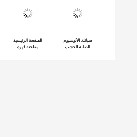
سبائك الألومنيوم
الصفحة الرئيسية
الصلبة الخشب
مطحنة قهوة
مقبض في الهواء
اسبريسو كرنك يدوي
الطلق مطحنة القهوة
مقبض صغير محمول
اليد قابل للتعديل
من الفولاذ المقاوم
للصدأ