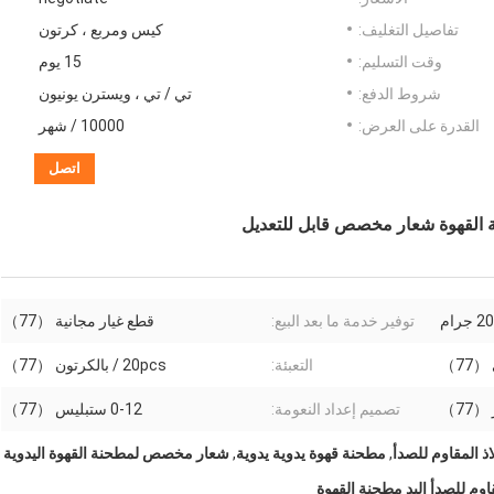
تفاصيل التغليف:
كيس ومربع ، كرتون
وقت التسليم:
15 يوم
شروط الدفع:
تي / تي ، ويسترن يونيون
القدرة على العرض:
10000 / شهر
اتصل
حنة القهوة شعار مخصص قابل للتعديل
جرام
توفير خدمة ما بعد البيع:
قطع غيار مجانية （77）
77）
التعبئة:
20pcs / بالكرتون （77）
تصميم إعداد النعومة:
0-12 ستبليس （77）
ذ المقاوم للصدأ
,
مطحنة قهوة يدوية يدوية
,
شعار مخصص لمطحنة القهوة اليدوية
وم للصدأ اليد مطحنة القهوة