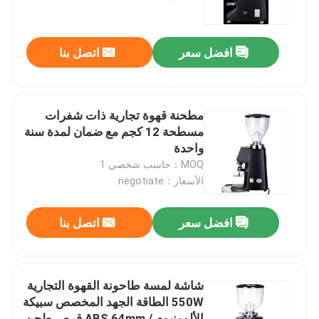
معلومات عنا
افضل سعر
اتصل بنا
جولة في المعمل
مطحنة قهوة تجارية ذات شفرات
مراقبة الجودة
مسطحة 12 كجم مع ضمان لمدة سنة
واحدة
MOQ：حاسب شخصي 1
اتصل بنا
الأسعار：negotiate
حالات
افضل سعر
اتصل بنا
مطحنة حبوب البن
شاشة لمسة طاحونة القهوة التجارية
550W الطاقة الجهد المخصص سبيكة
مطحنة القهوة
الألومنيوم / ABS 64mm قرص طحن